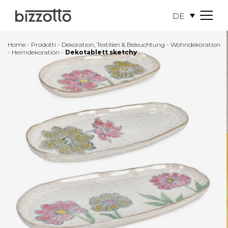
DE
M
e
n
Home
-
Prodotti
-
Dekoration, Textilien & Beleuchtung
-
Wohndekoration
u
-
Heimdekoration
-
Dekotablett sketchy