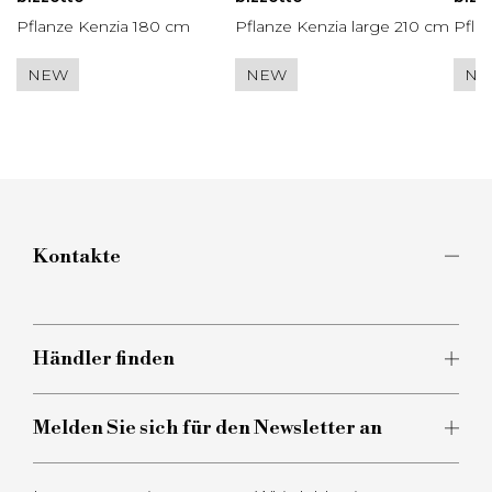
Pflanze Kenzia 180 cm
Pflanze Kenzia large 210 cm
Pflan
NEW
NEW
NE
Kontakte
Kontaktieren Sie uns für Informationen oder eine
Beratung zu unseren Produkten. Unser Team steht
Ihnen gerne zur Verfügung.
Händler finden
Klicken Sie hier
Melden Sie sich für den Newsletter an