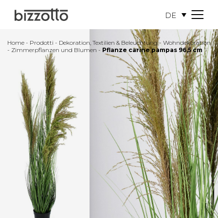
DE
M
e
n
Home
-
Prodotti
-
Dekoration, Textilien & Beleuchtung
-
Wohndekoration
u
-
Zimmerpflanzen und Blumen
-
Pflanze carine pampas 96,5 cm