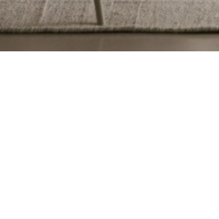
Home
-
Mobilier intérieur
-
Salle à manger
-
Page 20
Chaises
Consoles
Buffets
Tabourets de bar
Tab