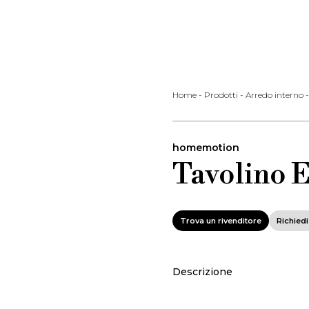
Home
-
Prodotti
-
Arredo interno
homemotion
Tavolino 
Trova un rivenditore
Richied
Descrizione