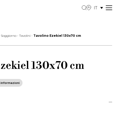
IT
M
e
n
u
-
Soggiorno
-
Tavolini
-
Tavolino Ezekiel 130x70 cm
Ezekiel 130x70 cm
i informazioni