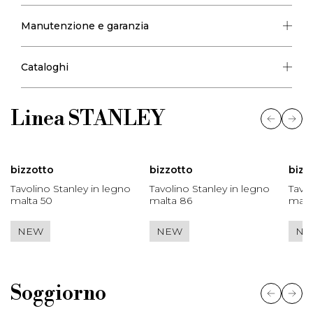
MATERICO.BASE DA ASSEMBLARE
Manutenzione e garanzia
Cataloghi
Linea
STANLEY
bizzotto
bizzotto
bizz
Tavolino Stanley in legno
Tavolino Stanley in legno
Tavol
malta 50
malta 86
malt
NEW
NEW
NE
Soggiorno