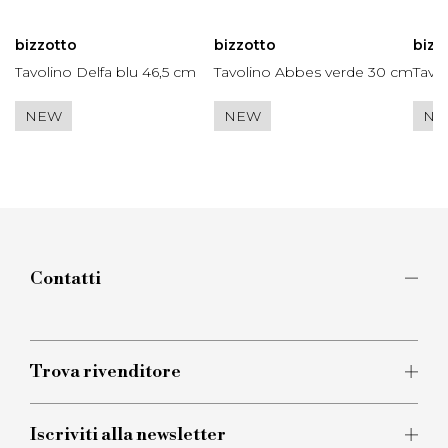
bizzotto
bizzotto
bizz
Tavolino Delfa blu 46,5 cm
Tavolino Abbes verde 30 cm
Tavo
NEW
NEW
NE
Contatti
Mettiti in contatto con noi per richiedere
informazioni sui nostri prodotti. Il nostro team è a
disposizione per fornirti assistenza.
Trova rivenditore
Clicca qui
Iscriviti alla newsletter