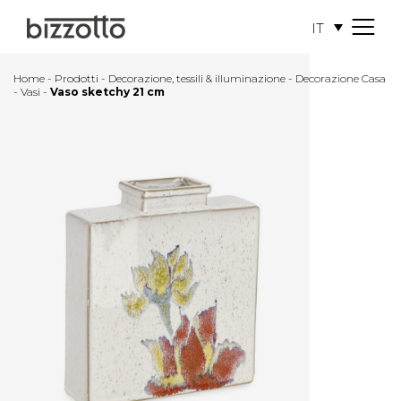
IT
M
e
n
Home
-
Prodotti
-
Decorazione, tessili & illuminazione
-
Decorazione Casa
u
-
Vasi
-
Vaso sketchy 21 cm