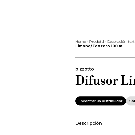
Home
-
Prodotti
-
Decoración, text
Limone/Zenzero 100 ml
bizzotto
Difusor L
Encontrar un distribuidor
Sol
Descripción