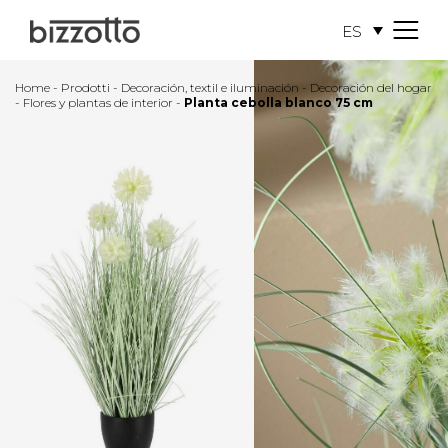
ES
M
e
n
Home
-
Prodotti
-
Decoración, textil e iluminación
-
Decoración del hogar
u
-
Flores y plantas de interior
-
Planta cebolla blanco 75 cm