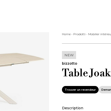
Home
-
Prodotti
-
Mobilier intérie
NEW
bizzotto
Table Joak
Trouver un revendeur
Deman
Description