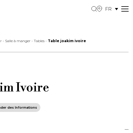
FR
M
e
n
u
ur
-
Salle à manger
-
Tables
-
Table joakim ivoire
im Ivoire
der des Informations