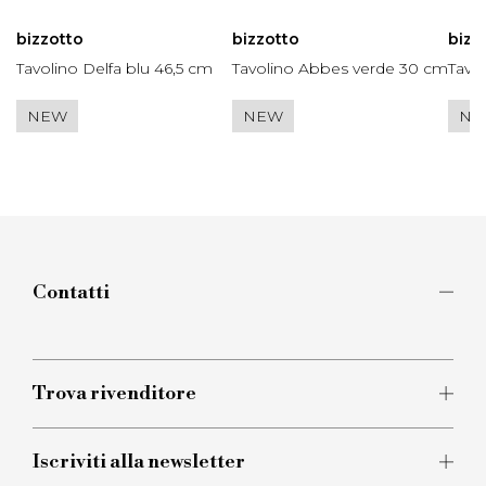
bizzotto
bizzotto
bizz
Tavolino Delfa blu 46,5 cm
Tavolino Abbes verde 30 cm
Tavo
NEW
NEW
NE
Contatti
Mettiti in contatto con noi per richiedere
informazioni sui nostri prodotti. Il nostro team è a
disposizione per fornirti assistenza.
Trova rivenditore
Clicca qui
Iscriviti alla newsletter