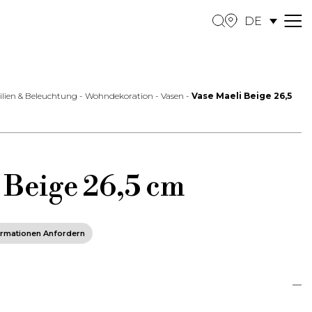
DE
M
e
n
u
tilien & Beleuchtung
-
Wohndekoration
-
Vasen
-
Vase Maeli Beige 26,5
 Beige 26,5 cm
ormationen Anfordern