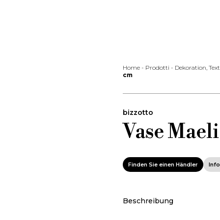
Home
-
Prodotti
-
Dekoration, Tex
cm
bizzotto
Vase Maeli
Finden Sie einen Händler
Inf
Beschreibung