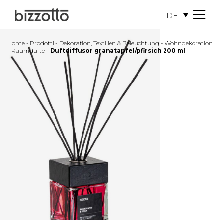
DE
M
e
n
Home
-
Prodotti
-
Dekoration, Textilien & Beleuchtung
-
Wohndekoration
u
-
Raumdüfte
-
Duftdiffusor granatapfel/pfirsich 200 ml